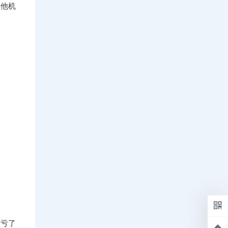
其他机
多亏了