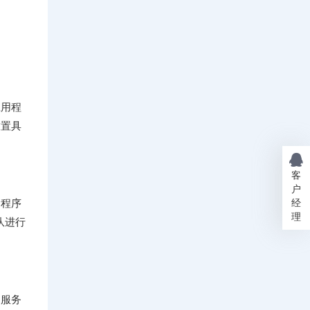
应用程
放置具
客
户
经
用程序
理
队进行
的服务