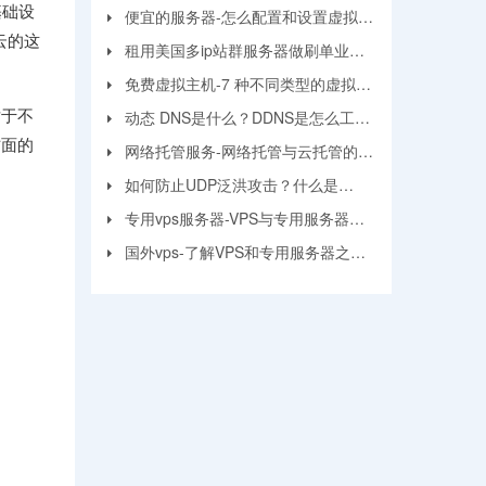
基础设
面？
便宜的服务器-怎么配置和设置虚拟机
云的这
服务器？
租用美国多ip站群服务器做刷单业务
要注意的问题
免费虚拟主机-7 种不同类型的虚拟主
机和优缺点
对于不
动态 DNS是什么？DDNS是怎么工作
方面的
的？
网络托管服务-网络托管与云托管的区
别
如何防止UDP泛洪攻击？什么是
UDP?
专用vps服务器-VPS与专用服务器应
该选择哪个？
国外vps-了解VPS和专用服务器之间
的区别