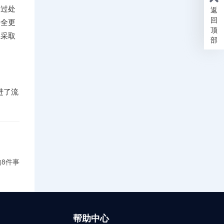
通过处
返
回
安全更
顶
工采取
部
进了流
8件事
帮助中心