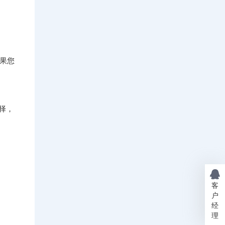
如果您
选择，
客
户
经
理