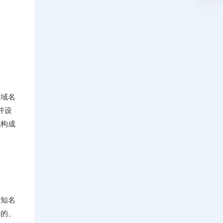
的域名
并设
能构成
家知名
好的、