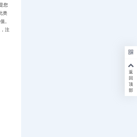
是您
此类
价值。
权，注
返
回
顶
部