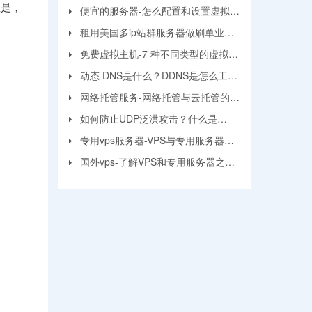
但是，
面？
便宜的服务器-怎么配置和设置虚拟机
服务器？
租用美国多ip站群服务器做刷单业务
要注意的问题
免费虚拟主机-7 种不同类型的虚拟主
机和优缺点
动态 DNS是什么？DDNS是怎么工作
的？
网络托管服务-网络托管与云托管的区
别
如何防止UDP泛洪攻击？什么是
UDP?
专用vps服务器-VPS与专用服务器应
该选择哪个？
国外vps-了解VPS和专用服务器之间
的区别