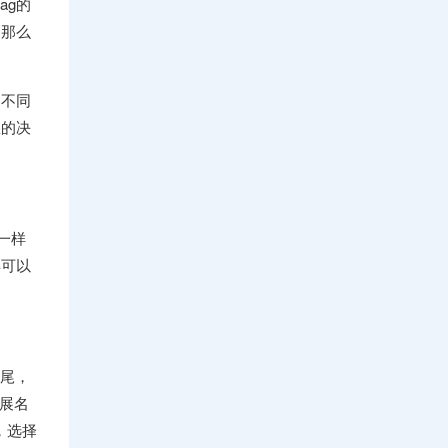
ag的
，那么
常不同
您的决
一样
异可以
结尾，
扩展名
事，选择