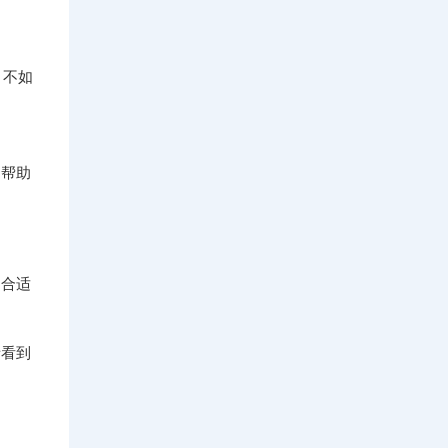
淆，不如
，帮助
是合适
者看到