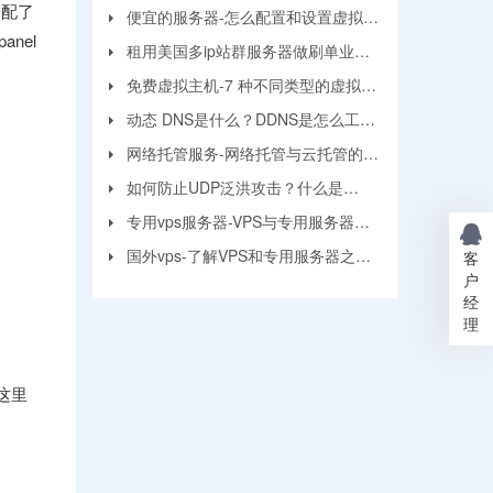
分配了
面？
便宜的服务器-怎么配置和设置虚拟机
nel
服务器？
租用美国多ip站群服务器做刷单业务
要注意的问题
免费虚拟主机-7 种不同类型的虚拟主
机和优缺点
动态 DNS是什么？DDNS是怎么工作
的？
网络托管服务-网络托管与云托管的区
别
如何防止UDP泛洪攻击？什么是
UDP?
专用vps服务器-VPS与专用服务器应
该选择哪个？
国外vps-了解VPS和专用服务器之间
客
户
的区别
经
理
这里