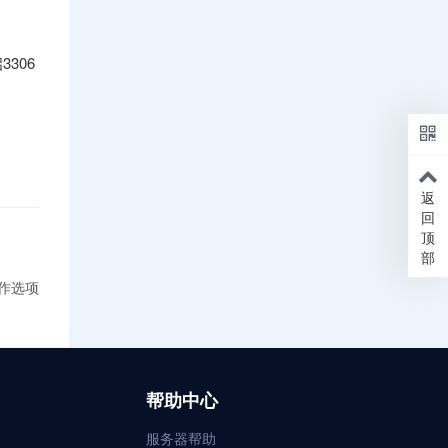
306
返
回
顶
部
操作选项
帮助中心
服务器帮助