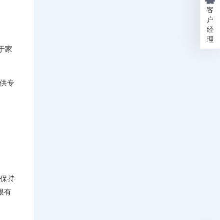
客
户
经
理
于家
围供专
址保持
很有