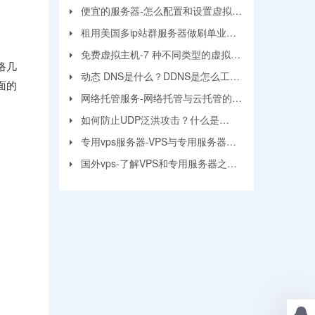
面？
便宜的服务器-怎么配置和设置虚拟机
服务器？
租用美国多ip站群服务器做刷单业务
要注意的问题
免费虚拟主机-7 种不同类型的虚拟主
网络几
机和优缺点
动态 DNS是什么？DDNS是怎么工作
面的
的？
网络托管服务-网络托管与云托管的区
别
如何防止UDP泛洪攻击？什么是
UDP?
专用vps服务器-VPS与专用服务器应
该选择哪个？
国外vps-了解VPS和专用服务器之间
的区别