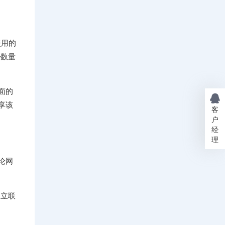
使用的
少数量
面的
享该
客
户
经
理
论网
建立联