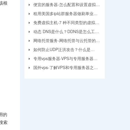
该根
面？
便宜的服务器-怎么配置和设置虚拟机
服务器？
租用美国多ip站群服务器做刷单业务
要注意的问题
免费虚拟主机-7 种不同类型的虚拟主
机和优缺点
动态 DNS是什么？DDNS是怎么工作
的？
网络托管服务-网络托管与云托管的区
别
如何防止UDP泛洪攻击？什么是
UDP?
专用vps服务器-VPS与专用服务器应
该选择哪个？
国外vps-了解VPS和专用服务器之间
的区别
用的
搜索