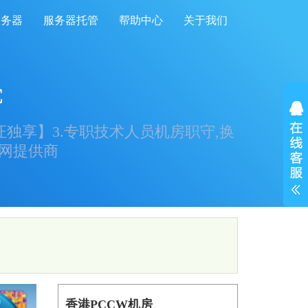
服务器
服务器托管
帮助中心
关于我们
C
证独享】3.专职技术人员机房职守,换
固网提供商
香港PCCW机房