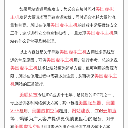
美国
虚拟
如果网站遭遇网络攻击，势必会在短时间对
主机
发起大量请求而导致资源负载，同时还会消耗大量的流
美国
虚拟主机
量和带宽。所以在使用
的过程中需要做好安全
美国
虚拟主机
工作，定期进行安全检查和扫描，一旦发现
网
站有什么异常要及时处理。
美国
虚拟主机
以上内容就是关于导致
占用过多系统资
美国
虚拟主机
源的常见原因，可供
用户进行参考。总的来说
美国
虚拟主机
技术让建站更为简单方便，但可利用的资源有
美国
虚拟主
限，所以在使用过程中需要多加注意，从而确保
机
网站的正常运行。
美联科技
专注IDC业务十七年，是优质的IDC商之一，
美国服务器
、
美国
专业提供各种网络解决方案，其中包括
VPS
美国虚拟空间
、
网站建设
、
云加速
租用
、
租用
CDN
等，竭诚为广大客户提供更优质更贴心的服务。
对于
美国虚拟空间
租用
有
需求的用户也提供了很多解决方案，