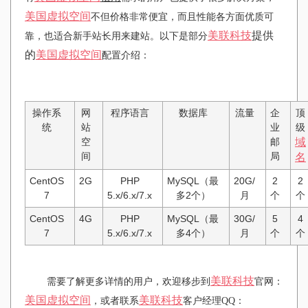
美国虚拟空间
不但价格非常便宜，而且性能各方面优质可
美联科技
提供
靠，也适合新手站长用来建站。以下是部分
的
美国虚拟空间
配置介绍：
操作系
网
程序语言
数据库
流量
企
顶
统
站
业
级
空
邮
域
间
局
名
CentOS
2G
PHP
MySQL（最
20G/
2
2
7
5.x/6.x/7.x
多2个）
月
个
个
CentOS
4G
PHP
MySQL（最
30G/
5
4
7
5.x/6.x/7.x
多4个）
月
个
个
美联科技
需要了解更多详情的用户，欢迎移步到
官网：
美国虚拟空间
美联科技
，或者联系
客户经理QQ：