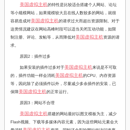
美国
虚拟主机
的特性是比较适合搭建个人网站、论坛
等小规模网站，如果规模较大且在线人数较多的网站，就很
美国
虚拟主机
容易造成对
的请求过大而超出资源限制。对于
这类情况建议在网站高峰时段可以适当关闭互动功能，如限
美国
虚拟主机
制注册、评论、发帖等，从而降低对
资源的请
求。
原因2：插件过多
美国
虚拟主机
如果安装的插件过多对于
来说是不可取
美国
虚拟主机
的，插件功能一样会消耗
的CPU、内存资源
等，因此除了必须插件以外，尽量减少多余插件的安装，已
美国
虚拟主机
保障
的正常运行。
原因3：网站不合理
美国
虚拟主机
搭建的网站最好以图文模板为主，减少
Flash视频、下载等多媒体内容元素，因为这些网站元素会大
美国
虚拟主机
量消耗
资源，同时还会影响网站的访问速度，