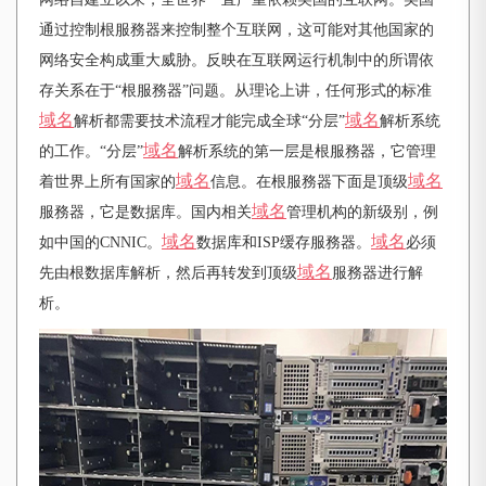
通过控制根服務器来控制整个互联网，这可能对其他国家的
网络安全构成重大威胁。反映在互联网运行机制中的所谓依
存关系在于
“根服務器”问题。从理论上讲，任何形式的标准
域名
域名
解析都需要技术流程才能完成全球“分层”
解析系统
域名
的工作。“分层”
解析系统的第一层是根服務器，它管理
域名
域名
着世界上所有国家的
信息。在根服務器下面是顶级
域名
服務器，它是数据库。国内相关
管理机构的新级别，例
域名
域名
如中国的CNNIC。
数据库和ISP缓存服務器。
必须
域名
先由根数据库解析，然后再转发到顶级
服務器进行解
析。