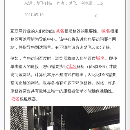
来源：梦飞科技
作者：梦飞
浏览量：115
2021-05-10
0
域名
域名
互联网行业的人们都知道
根服務器的重要性。
根服
務器可以理解为导航中心。该中心将告诉您您要访问哪个网
有不懂的请咨询梦飞云
idc了解。
站
，
并指导您到达那里。
域名
例如，当您访问百度时，浏览器将输入您的百度
。即使
域名
单击输入的链接，您仍需要执行
解析（简称
DNS）才能
访问该网站。计算机本身不知道它在哪里，因此此DNS需要
指向正确的网站。世界各地有许多DNS服務器。因此，许多
服務器需要具有最终且唯一的服務器记录才能确保准确性。
域名
根服務器。