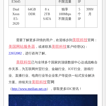
E5645
不限流量
IP
Dual
64GB
8 x
独享
5
3999/
Xeon
DDR
2TB
100Mbps
个
月
E5-
SATA
不限流量
IP
2620
美联科技
需要了解更多详情的用户，欢迎移步到
官网：
美国网站服务器
美联科技
，或者联系
客户经理QQ：
22652082
，进行咨询了解。
美联科技
已与全球多个国家的顶级数据中心达成战略合
作关系，为互联网外贸行业、金融行业、IOT行业、游戏行
业、直播行业、电商行业等企业客户等提供一站式安全解决
美联科技
官网
方案。持续关注
（
http://www.meilian.net.cn
），获取更多IDC资讯！