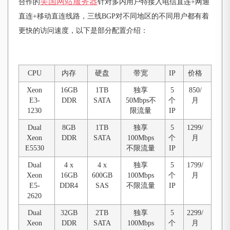
美国网站服务器
合作的
针对多内用户特接入电信直连+网通
直连+移动直连线路，三线BGP对不同地区的不同用户都有着
更快的访问速度，以下是部分配置介绍：
CPU
内存
硬盘
带宽
IP
价格
Xeon
16GB
1TB
独享
5
850/
E3-
DDR
SATA
50Mbps不
个
月
1230
限流量
IP
Dual
8GB
1TB
独享
5
1299/
Xeon
DDR
SATA
100Mbps
个
月
E5530
不限流量
IP
Dual
4 x
4 x
独享
5
1799/
Xeon
16GB
600GB
100Mbps
个
月
E5-
DDR4
SAS
不限流量
IP
2620
Dual
32GB
2TB
独享
5
2299/
Xeon
DDR
SATA
100Mbps
个
月