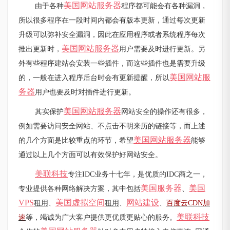
美国网站服务器
由于各种
程序都可能会有各种漏洞，
所以很多程序在一段时间内都会有版本更新，通过每次更新
升级可以弥补安全漏洞，因此在应用程序或者系统程序每次
美国网站服务器
推出更新时，
用户需要及时进行更新。另
外有些程序建站会安装一些插件，而这些插件也是需要升级
美国网站服
的，一般在进入程序后台时会有更新提醒，所以
务器
用户也要及时对插件进行更新。
美国网站服务器
其实保护
网站安全的操作还有很多，
例如需要访问安全网站、不点击不明来历的链接等，而上述
美国网站服务器
的几个方面是比较重点的环节，希望
能够
通过以上几个方面可以有效保护好网站安全。
美联科技
专注IDC业务十七年，是优质的IDC商之一，
美国服务器
美国
专业提供各种网络解决方案，其中包括
、
VPS
美国虚拟空间
网站建设
租用
、
租用
、
、
百度云CDN加
美联科技
速
等，竭诚为广大客户提供更优质更贴心的服务。