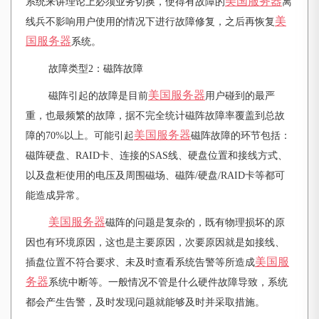
美国服务器
系统来讲理论上必须业务切换，使得有故障的
离
美
线兵不影响用户使用的情况下进行故障修复，之后再恢复
国服务器
系统。
故障类型2：磁阵故障
美国服务器
磁阵引起的故障是目前
用户碰到的最严
重，也最频繁的故障，据不完全统计磁阵故障率覆盖到总故
美国服务器
障的70%以上。可能引起
磁阵故障的环节包括：
磁阵硬盘、RAID卡、连接的SAS线、硬盘位置和接线方式、
以及盘柜使用的电压及周围磁场、磁阵/硬盘/RAID卡等都可
能造成异常。
美国服务器
磁阵的问题是复杂的，既有物理损坏的原
因也有环境原因，这也是主要原因，次要原因就是如接线、
美国服
插盘位置不符合要求、未及时查看系统告警等所造成
务器
系统中断等。一般情况不管是什么硬件故障导致，系统
都会产生告警，及时发现问题就能够及时并采取措施。