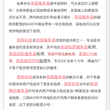
美国服务器
如果存在
硬件故障时，可从状态灯上观察
到：当单块硬盘出现故障或未被使用时，其面板上的硬盘状
美国服务器
态灯会不亮，阵列的状态灯则会显示黄灯，
的磁
阵所配置的RAID卡都会带有一块充电电池，该电池可以在突
然停电的情况下使用。
美联科技
美国服务器
是
优质的提供商之一，专业提供
美国站群服务器
租用
服务器托管及租用业务，其中包括
、
美国高防服务器
租用
美国VPS
、
美国不限流量租用
、
租
美国虚拟空间
租用
用
、
等。专注IDC业务十六年，竭诚为广
大客户提供更优质更贴心的服务。
美联科技
美国服务器
提供各种
的解决方案，对于有建
美联科技
美国
站需求的用户也提供了更多的选择，
合作的
网站服务器
针对多内用户特接入电信直连+网通直连+移动直
连线路，三线BGP对不同地区的不同用户都有着更快的访问
速度，以下是部分配置介绍：